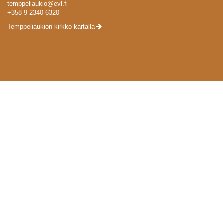
temppeliaukio@evl.fi
+358 9 2340 6320
Temppeliaukion kirkko kartalla