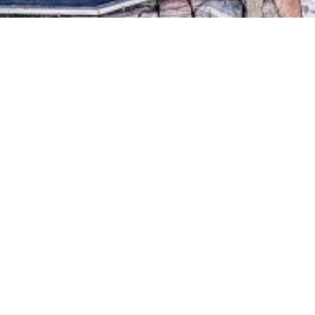
8.2026
16
rkku - A Treasure Box of
and
tsens kyrka
.8.2026
16
pella
tsens kyrka