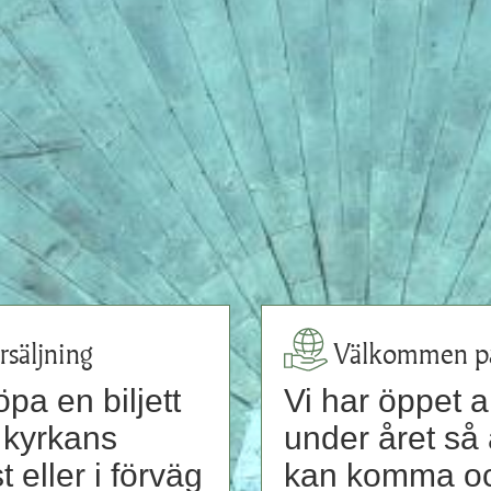
örsäljning
Välkommen på
pa en biljett
Vi har öppet a
i kyrkans
under året så 
 eller i förväg
kan komma o