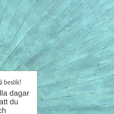
 besök!
lla dagar
att du
ch