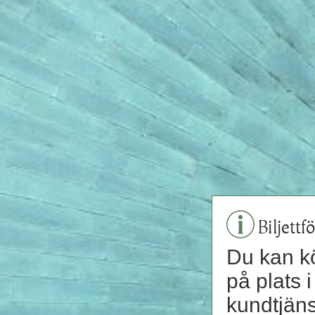
Biljettf
Du kan kö
på plats 
kundtjänst