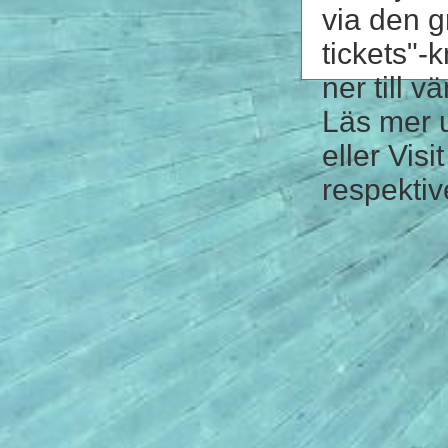
via den 
tickets"-
ner till vä
Läs mer u
eller Visi
respektiv