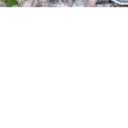
Evenemang
måndag
10.8.2026
Opastus: Temppeliaukion k
minuutissa / Guided Tour in
Tempelplatsens kyrk
tisdag
11.8.2026
1
Äänien Aarrearkku - A Trea
Sound in Finland