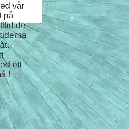
ed vår
t på
lltid de
tiderna
åt.
t
ed ett
ål!