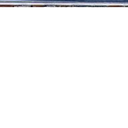
Konserter
12
tisdag
11.
irkko 15
Äänien Aarrea
 Finnish
Sound in Finl
a
Tempelpla
6
torsdag
13
sure Box of
México A Cap
Tempelpla