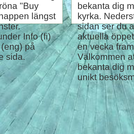
gröna "Buy
bekanta dig m
knappen längst
kyrka. Neders
nster.
sidan ser du a
nder Info (fi)
aktuella öppet
t (eng) på
en vecka fram
e sida.
Välkommen at
bekanta dig m
unikt besöksm