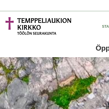
STA
Öpp